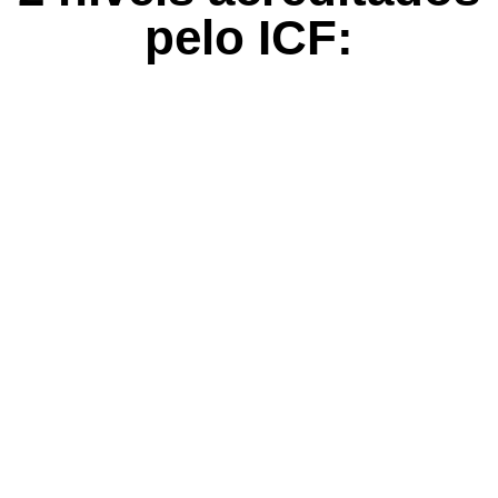
pelo ICF:
Nível 1 – Confere
acreditação ACC do ICF
Composto por 4 módulos + mentoria de
acompanhamento ao processo de certificação
individual e em grupo