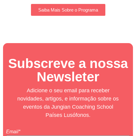
Saiba Mais Sobre o Programa
Subscreve a nossa
Newsleter
Adicione o seu email para receber
novidades, artigos, e informação sobre os
eventos da Jungian Coaching School
Países Lusófonos.
Email*